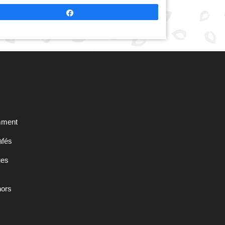
Partagez
omment
cafés
ues
hors