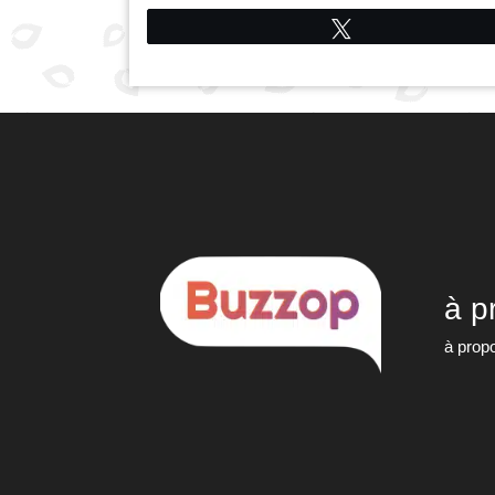
Tweetez
à p
à prop