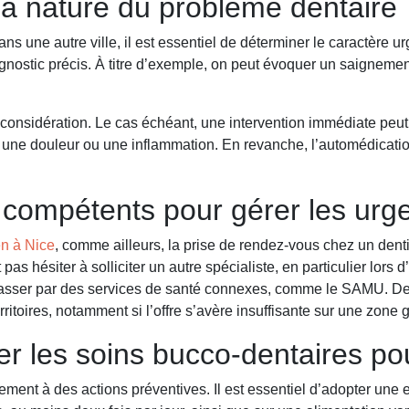
t la nature du problème dentaire
ns une autre ville, il est essentiel de déterminer le caractère 
iagnostic précis. À titre d’exemple, on peut évoquer un saigneme
considération. Le cas échéant, une intervention immédiate peut ê
une douleur ou une inflammation. En revanche, l’automédication 
es compétents pour gérer les urg
ien à Nice
, comme ailleurs, la prise de rendez-vous chez un dentis
ut pas hésiter à solliciter un autre spécialiste, en particulier lo
asser par des services de santé connexes, comme le SAMU. Des 
rritoires, notamment si l’offre s’avère insuffisante sur une zone
er les soins bucco-dentaires po
ement à des actions préventives. Il est essentiel d’adopter une