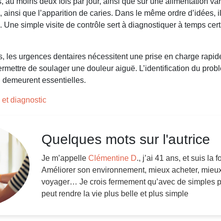
, au moins deux fois par jour, ainsi que sur une alimentation var
, ainsi que l’apparition de caries. Dans le même ordre d’idées, 
 Une simple visite de contrôle sert à diagnostiquer à temps certa
s, les urgences dentaires nécessitent une prise en charge rapid
ermettre de soulager une douleur aiguë. L’identification du problè
n demeurent essentielles.
et diagnostic
Quelques mots sur l'autrice
Je m’appelle
Clémentine D
., j’ai 41 ans, et suis la
Améliorer son environnement, mieux acheter, mieu
voyager… Je crois fermement qu’avec de simples pe
peut rendre la vie plus belle et plus simple