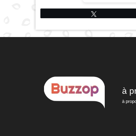
Tweetez
à p
à prop