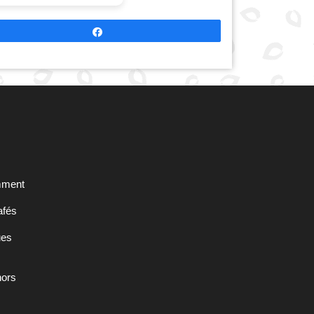
Partagez
omment
cafés
ues
hors